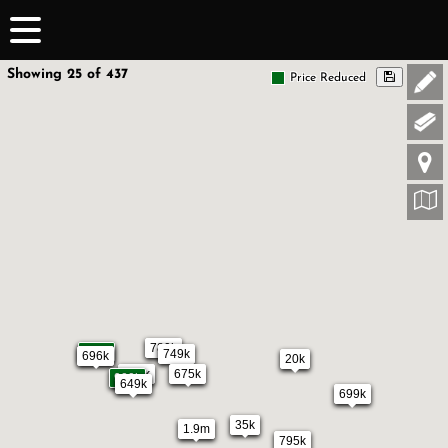
Showing 25 of 437
Price Reduced
780k
839k
749k
696k
20k
675k
715k
900k
649k
699k
35k
1.9m
795k